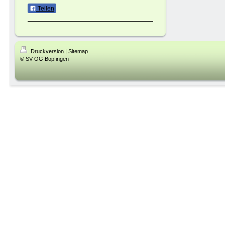
Teilen
Druckversion
|
Sitemap
© SV OG Bopfingen