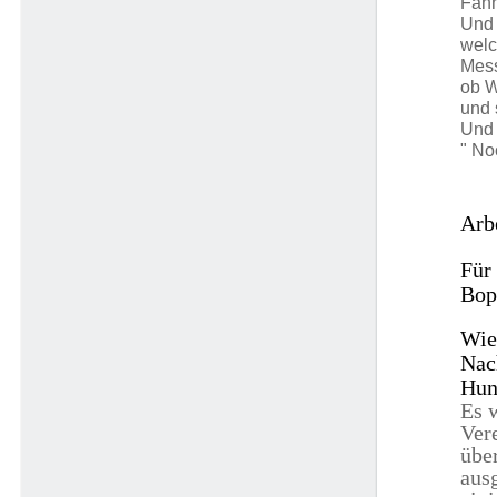
Fahn
Und 
welc
Mess
ob W
und 
Und 
" No
Arb
Für
Bopf
Wie
Nac
Hun
Es 
Ver
übe
aus