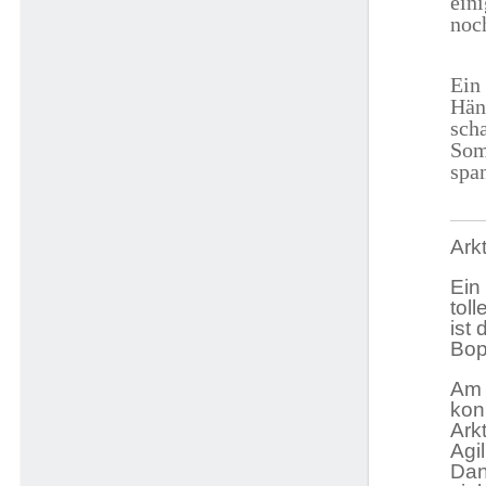
ein
noc
Ein
Hän
sch
Somm
spa
Ark
Ein
tol
ist
Bop
Am 
kon
Ark
Agi
Dan