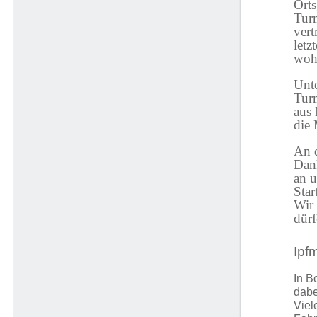
Orts
Turn
vert
letz
woh
Unte
Turn
aus 
die 
An d
Dank
an u
Star
Wir 
dürf
Ipf
In B
dabe
Viel