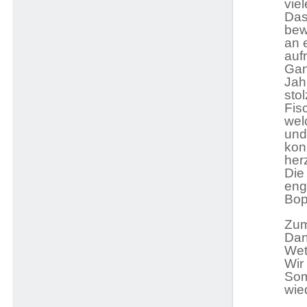
vie
Das
bew
an 
auf
Gan
Jah
sto
Fis
wel
und
kon
her
Die
eng
Bop
Zum
Dan
Wetz
Wir
Som
wie