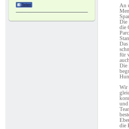
An u
Teilen
Men
Spa
Die 
die 
Parc
Sta
Das 
schn
für 
auch
Die
begr
Hund
Wir 
glei
konn
und 
Team
best
Eben
die 