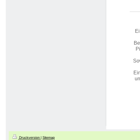
Ei
Be
P
So
Ei
un
Druckversion
|
Sitemap