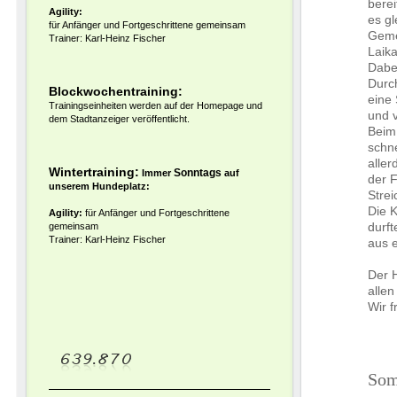
berei
Agility:
es gl
für Anfänger und Fortgeschrittene gemeinsam
Geme
Trainer: Karl-Heinz Fischer
Laika
Dabe
Durc
Blockwochentraining:
eine
Trainingseinheiten werden auf der Homepage und
und v
dem Stadtanzeiger veröffentlicht.
Beim 
schn
aller
Wintertraining:
Sonntags
Immer
auf
der F
unserem Hundeplatz:
Strei
Die 
Agility:
für Anfänger und Fortgeschrittene
durf
gemeinsam
Trainer: Karl-Heinz Fischer
aus 
Der H
allen
Wir f
Som